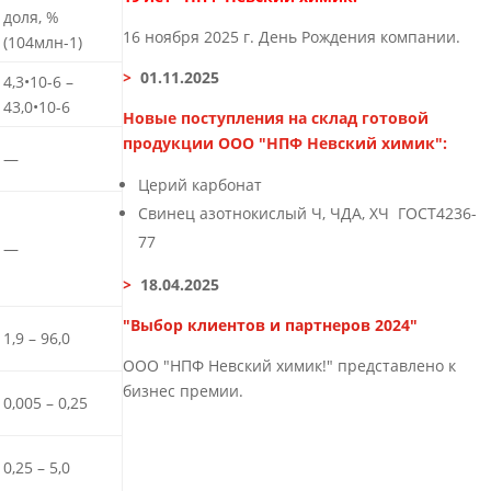
доля, %
16 ноября 2025 г. День Рождения компании.
(104млн-1)
>
01.11.2025
4,3•10-6 –
43,0•10-6
Новые поступления на склад готовой
продукции ООО "НПФ Невский химик":
—
Церий карбонат
Свинец азотнокислый Ч, ЧДА, ХЧ ГОСТ4236-
77
—
>
18.04.2025
"Выбор клиентов и партнеров 2024"
1,9 – 96,0
ООО "НПФ Невский химик!" представлено к
бизнес премии.
0,005 – 0,25
0,25 – 5,0