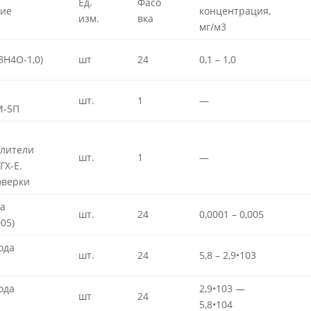
Ед.
Фасо
ие
концентрация,
изм.
вка
мг/м3
3Н4О-1,0)
шт
24
0,1 – 1,0
шт.
1
—
М-5П
елители
шт.
1
—
ГХ-Е.
оверки
та
шт.
24
0,0001 – 0,005
05)
ода
шт.
24
5,8 – 2,9•103
ода
2,9•103 —
шт
24
5,8•104