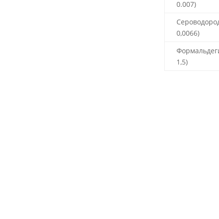
0.007)
Сероводород
0,0066)
Формальдег
1,5)
О компании
|
Новости
|
Лицензии
|
Контак
Cop
Нев