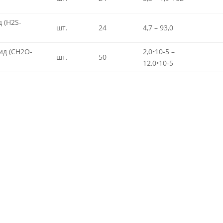
 (H2S-
шт.
24
4,7 – 93,0
ид (CH2O-
2,0•10-5 –
шт.
50
12,0•10-5
ты
|
Отзывы
yright 2009 ООО “НПФ
ский Химик” СастаСофт -