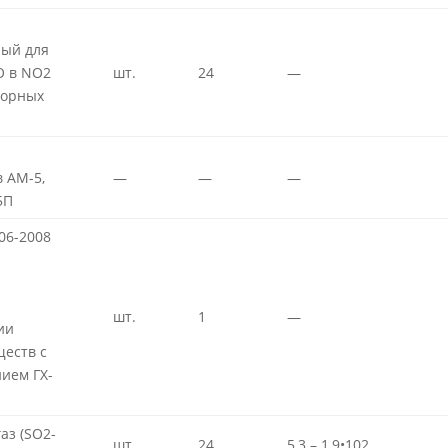
ный для
O в NO2
шт.
24
—
торных
 АМ-5,
—
—
—
5П
06-2008
шт.
1
—
ии
еств с
ием ГХ-
аз (SO2-
шт.
24
5,3 – 1,9•102