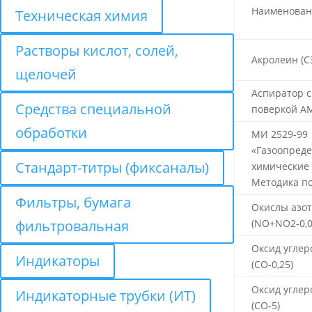
Наименован
Техническая химия
Растворы кислот, солей,
Акролеин (С
щелочей
Аспиратор с
Средства специальной
поверкой А
обработки
МИ 2529-99
«Газоопред
Стандарт-титры (фиксаналы)
химические 
Методика п
Фильтры, бумага
Окислы азо
фильтровальная
(NO+NO2-0,0
Оксид углер
Индикаторы
(СО-0,25)
Оксид углер
Индикаторные трубки (ИТ)
(СО-5)