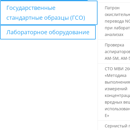
Государственные
Патрон
окислитель
стандартные образцы (ГСО)
перевода N
при лабора
Лабораторное оборудование
анализах
Проверка
аспираторов
АМ-5М, АМ-
СТО МВИ 26
«Методика
выполнения
измерений
концентрац
вредных вещ
использован
Е»
Сернистый г